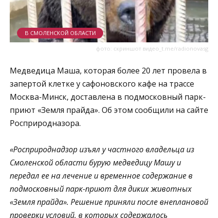
В СМОЛЕНСКОЙ ОБЛАСТИ
фото: скриншот видео_t.me/radionovasg
Медведица Маша, которая более 20 лет провела в
запертой клетке у сафоновского кафе на трассе
Москва-Минск, доставлена в подмосковный парк-
приют «Земля прайда». Об этом сообщили на сайте
Росприродназора.
«Росприроднадзор изъял у частного владельца из
Смоленской области бурую медведицу Машу и
передал ее на лечение и временное содержание в
подмосковный парк-приют для диких животных
«Земля прайда». Решение приняли после внеплановой
проверки условий, в которых содержалось