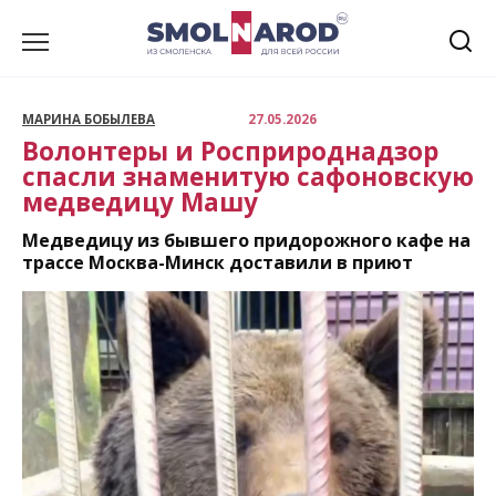
Перейти
к
содержанию
МАРИНА БОБЫЛЕВА
27.05.2026
Волонтеры и Росприроднадзор
спасли знаменитую сафоновскую
медведицу Машу
Медведицу из бывшего придорожного кафе на
трассе Москва-Минск доставили в приют