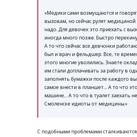
«Медики сами возмущаются и говорят
вызовам, но сейчас рулят медициной 
надо. Для девочек это приехать с выз
иногда много позже. Быстро перекину
А то что сейчас все девчонки работа
был и врач и фельдшер. Все, те време
этого многие уволились. Знаете оклад
им стали доплачивать за работу в од
заполнять бумажки после каждого выз
самое внести в планшет… А то что это
машине… А то что в туалет заехать не
Смоленске идиоты от медицины.»
С подобными проблемами сталкиваются 