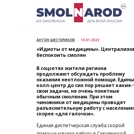
Перейти
к
содержанию
АНТОН ШЕСТЕРИКОВ
10.01.2023
«Идиоты от медицины». Централизо
беспокоить смолян
В соцсетях жители региона
продолжают обсуждать проблему
оказания неотложной помощи. Един
колл-центр до сих пор решает какие-
свои задачи, не очень понятные
обычным смолянам. При этом
чиновники от медицины проводят
разъяснительную работу с населени
скорее «для галочки».
Единая диспетчерская служба скорой
помощи начала работу в Смоленской