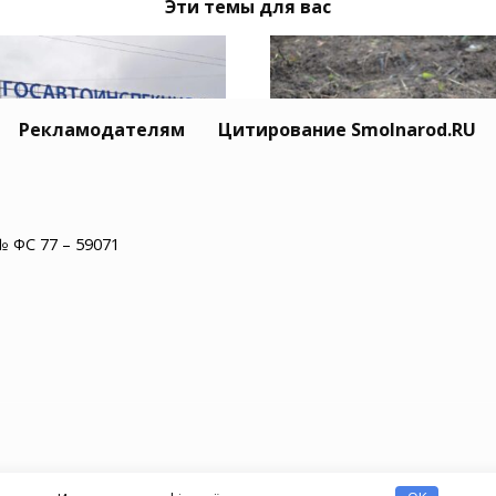
Эти темы для вас
Рекламодателям
Цитирование Smolnarod.RU
ержанным в
В Сафоновском округ
№ ФС 77 – 59071
ленской области за
обезврежен снаряд
резвое вождение
времен Великой
ит срок
Отечественной войн