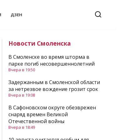
И
ДЗЕН
Новости Смоленска
В Смоленске во время шторма в
парке погиб несовершеннолетний
Вчера в 19:50
Задержанным в Смоленской области
за нетрезвое вождение грозит срок
Вчера в 19:08
В Сафоновском округе обезврежен
снаряд времен Великой
Отечественной войны
Вчера в 18:49
10 августа считается особым для