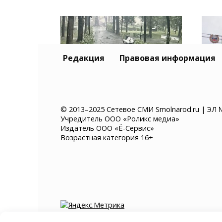
Редакция
Правовая информация
В Смоленске во время
Зад
© 2013–2025 Сетевое СМИ Smolnarod.ru | ЭЛ 
Учредитель ООО «Роликс медиа»
шторма в парке погиб
Смо
Издатель ООО «Ё-Сервис»
несовершеннолетний
нет
Возрастная категория 16+
гроз