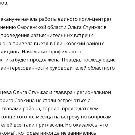
нов.
накануне начала работы единого колл-центра)
нению Смоленской области Ольга Стунжас в
х проведения разъяснительных встреч с
а она привела выезд в Глинковский район с
медицины. Начальник профильного
актика будет продолжена. Правда, последующие
заинтересованности руководителей областного
рцева Ольга Стунжас и главврач региональной
иса Савкина не стали встречаться с
с главами района, города, председателем
 конце того же месяца на встречу по вопросам
лей все-таки пригласили. Но оказалось, что
чкомы), которые никогда не занимались