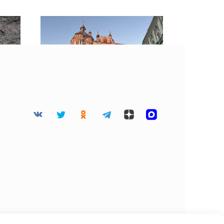
е
10 августа считается
особым для многих
смолян: программа дня в
ы
2026 году