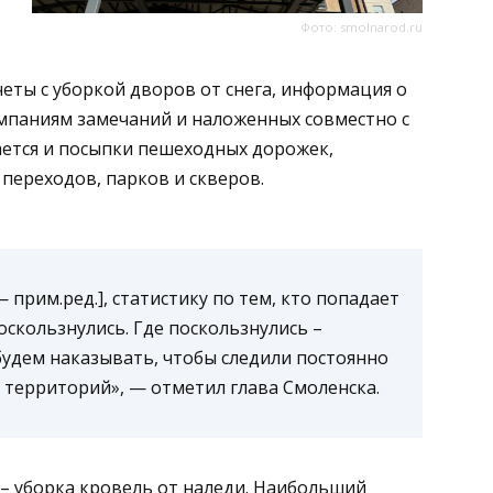
Фото: smolnarod.ru
четы с уборкой дворов от снега, информация о
мпаниям замечаний и наложенных совместно с
ается и посыпки пешеходных дорожек,
переходов, парков и скверов.
прим.ред.], статистику по тем, кто попадает
оскользнулись. Где поскользнулись –
будем наказывать, чтобы следили постоянно
 территорий», — отметил глава Смоленска.
 – уборка кровель от наледи. Наибольший