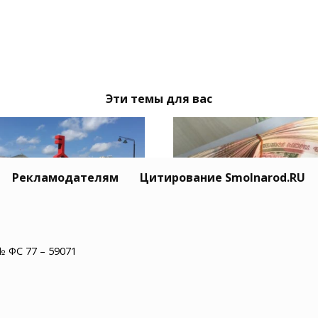
Эти темы для вас
Рекламодателям
Цитирование Smolnarod.RU
стролето» в
Житель Липецка
№ ФС 77 – 59071
ленске: впервые на
арестован за кражу 
тивале появится
миллионов рублей у
ца «СВОЕ.РОДНОЕ»
пожилого смолянина