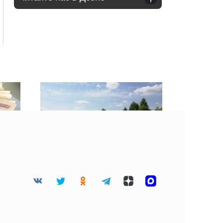
Владельцы смоленских
двух
сельхозземель получили
штраф за зарастание
участков