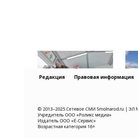
Редакция
Правовая информация
8 августа смолян
«Га
© 2013–2025 Сетевое СМИ Smolnarod.ru | ЭЛ 
Учредитель ООО «Роликс медиа»
приглашают на кошачью
Смо
Издатель ООО «Ё-Сервис»
выставку-раздачу «Путь
фес
Возрастная категория 16+
домой»
ули