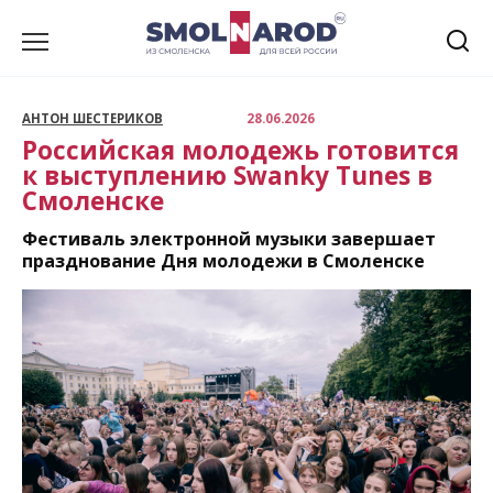
Перейти
к
содержанию
АНТОН ШЕСТЕРИКОВ
28.06.2026
Российская молодежь готовится
к выступлению Swanky Tunes в
Смоленске
Фестиваль электронной музыки завершает
празднование Дня молодежи в Смоленске