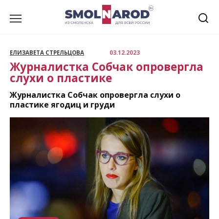
Перейти
к
содержанию
ЕЛИЗАВЕТА СТРЕЛЬЦОВА
03.12.2023
Журналистка Собчак опровергла
слухи о пластике
Журналистка Собчак опровергла слухи о
пластике ягодиц и груди