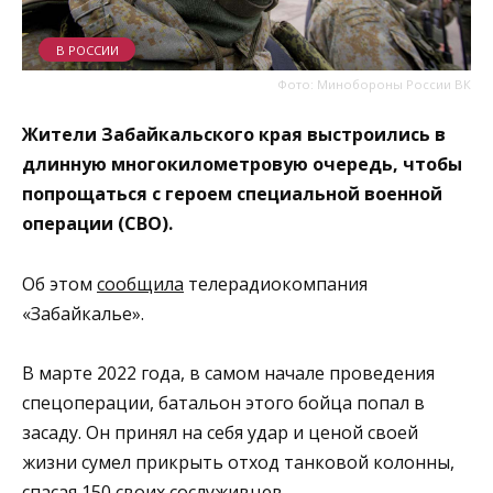
В РОССИИ
Фото: Минобороны России ВК
Жители Забайкальского края выстроились в
длинную многокилометровую очередь, чтобы
попрощаться с героем специальной военной
операции (СВО).
Об этом
сообщила
телерадиокомпания
«Забайкалье».
В марте 2022 года, в самом начале проведения
спецоперации, батальон этого бойца попал в
засаду. Он принял на себя удар и ценой своей
жизни сумел прикрыть отход танковой колонны,
спасая 150 своих сослуживцев.