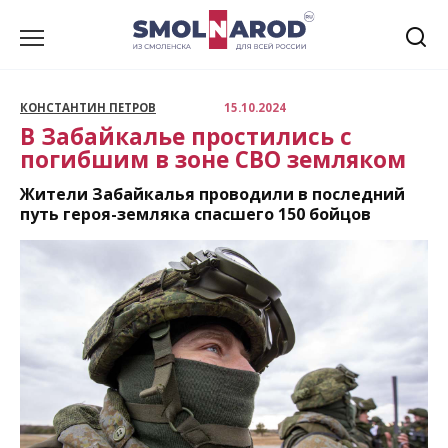
Перейти
к
содержанию
КОНСТАНТИН ПЕТРОВ
15.10.2024
В Забайкалье простились с
погибшим в зоне СВО земляком
Жители Забайкалья проводили в последний
путь героя-земляка спасшего 150 бойцов