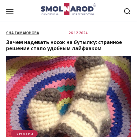
Перейти
к
содержанию
ЯНА ГАМАЮНОВА
26.12.2024
Зачем надевать носок на бутылку: странное
решение стало удобным лайфхаком
В РОССИИ