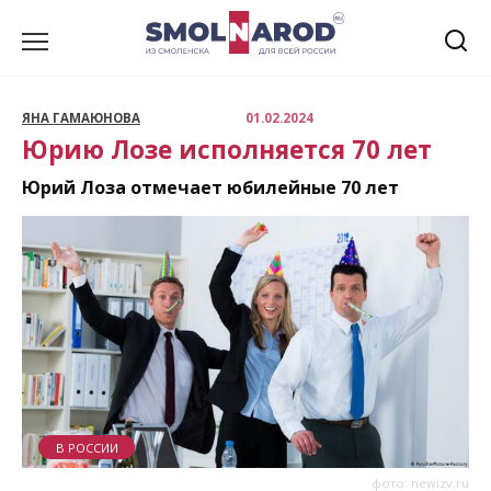
Перейти
к
содержанию
ЯНА ГАМАЮНОВА
01.02.2024
Юрию Лозе исполняется 70 лет
Юрий Лоза отмечает юбилейные 70 лет
В РОССИИ
фото: newizv.ru