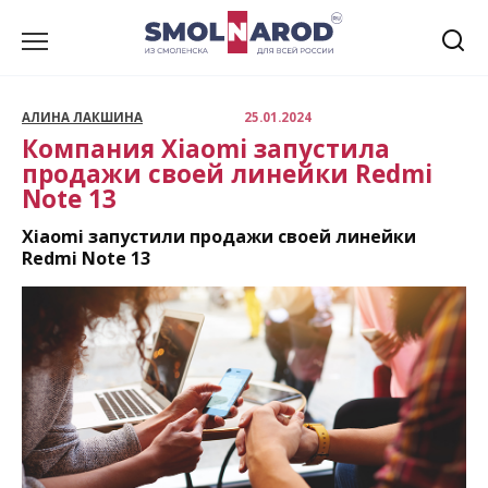
Перейти
к
содержанию
АЛИНА ЛАКШИНА
25.01.2024
Компания Xiaomi запустила
продажи своей линейки Redmi
Note 13
Xiaomi запустили продажи своей линейки
Redmi Note 13