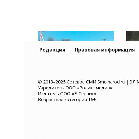
Редакция
Правовая информация
© 2013–2025 Сетевое СМИ Smolnarod.ru | ЭЛ 
Учредитель ООО «Роликс медиа»
Склад Wildberries в
В П
Издатель ООО «Ё-Сервис»
Самарской области
авт
Возрастная категория 16+
выгорел полностью
чер