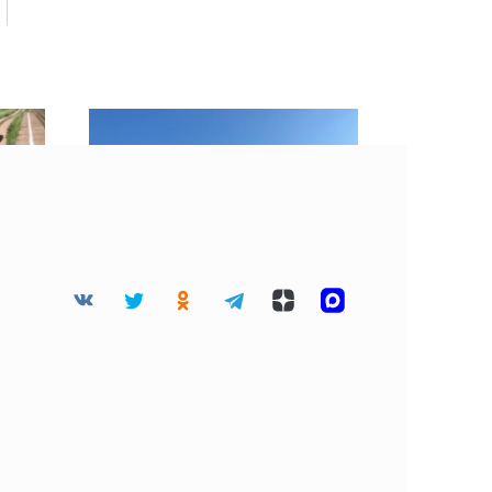
мьи
«Хорошие» облака
есте
затянули небо Москвы 4
августа