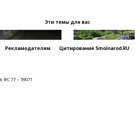
Эти темы для вас
Рекламодателям
Цитирование Smolnarod.RU
№ ФС 77 – 59071
Тайный Mitsubishi се
одмосковье водитель
Усольцевых исчез вм
обуса нашел в салоне
с семьёй
епаху