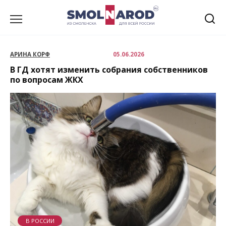
Перейти
к
содержанию
АРИНА КОРФ
05.06.2026
В ГД хотят изменить собрания собственников
по вопросам ЖКХ
В РОССИИ