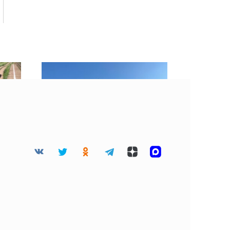
мьи
«Хорошие» облака
есте
затянули небо Москвы 4
августа