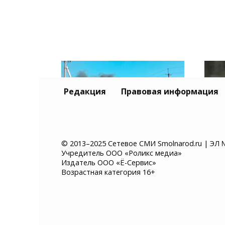
Редакция
Правовая информация
© 2013–2025 Сетевое СМИ Smolnarod.ru | ЭЛ 
Учредитель ООО «Роликс медиа»
Склад Wildberries в
В П
Издатель ООО «Ё-Сервис»
Самарской области
авт
Возрастная категория 16+
выгорел полностью
чер