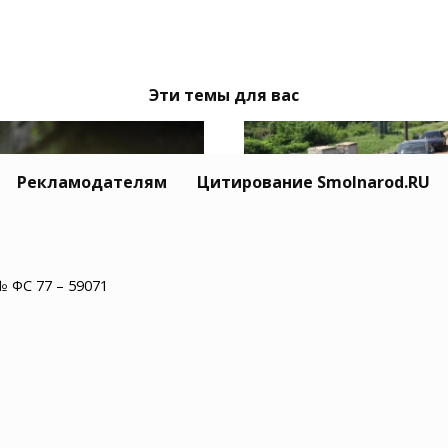
Эти темы для вас
Рекламодателям
Цитирование Smolnarod.RU
№ ФС 77 – 59071
Тайный Mitsubishi се
одмосковье водитель
Усольцевых исчез вм
обуса нашел в салоне
с семьёй
епаху