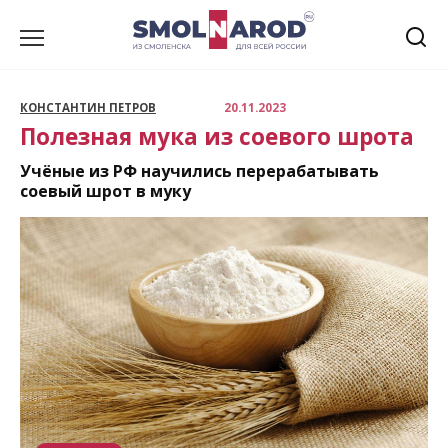
Перейти
к
содержанию
КОНСТАНТИН ПЕТРОВ
20.11.2023
Полезная мука из соевого шрота
Учёные из РФ научились перерабатывать
соевый шрот в муку