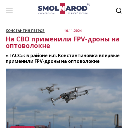
Перейти
к
содержанию
КОНСТАНТИН ПЕТРОВ
10.11.2024
На СВО применили FPV-дроны на
оптоволокне
«ТАСС»: в районе н.п. Константиновка впервые
применили FPV-дроны на оптоволокне