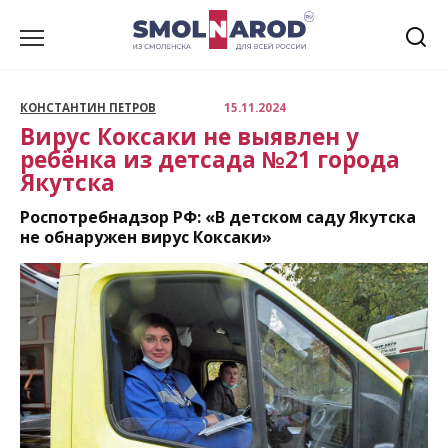
Перейти
к
содержанию
КОНСТАНТИН ПЕТРОВ
15.11.2024
Вирус Коксаки не выявлен у
ребёнка из детсада №21 города
Якутска
Роспотребнадзор РФ: «В детском саду Якутска
не обнаружен вирус Коксаки»