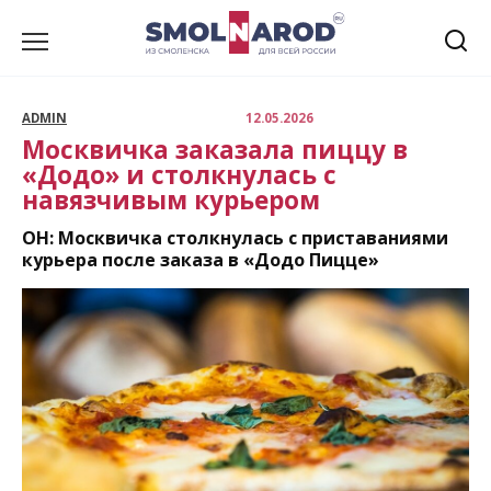
Перейти
к
содержанию
ADMIN
12.05.2026
Москвичка заказала пиццу в
«Додо» и столкнулась с
навязчивым курьером
ОН: Москвичка столкнулась с приставаниями
курьера после заказа в «Додо Пицце»