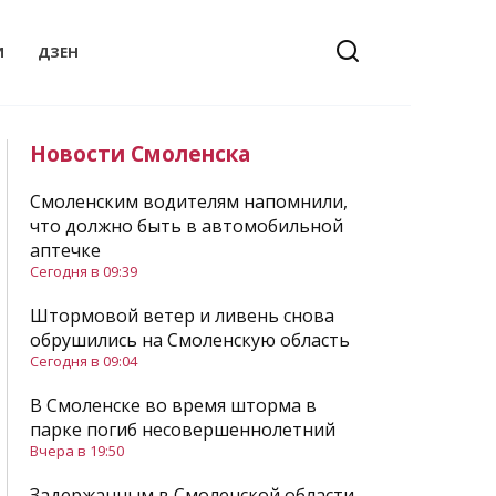
И
ДЗЕН
Новости Смоленска
Смоленским водителям напомнили,
что должно быть в автомобильной
аптечке
Сегодня в 09:39
Штормовой ветер и ливень снова
обрушились на Смоленскую область
Сегодня в 09:04
В Смоленске во время шторма в
парке погиб несовершеннолетний
Вчера в 19:50
Задержанным в Смоленской области