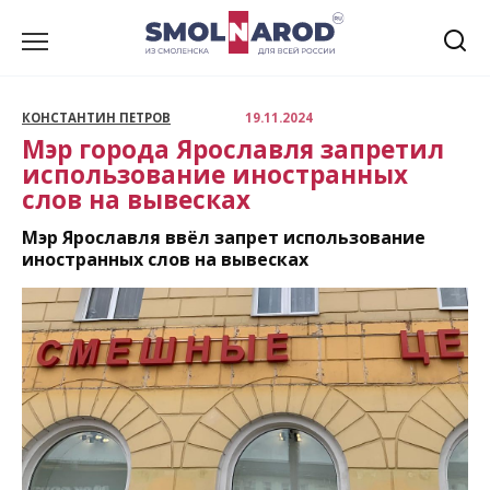
Перейти
к
содержанию
КОНСТАНТИН ПЕТРОВ
19.11.2024
Мэр города Ярославля запретил
использование иностранных
слов на вывесках
Мэр Ярославля ввёл запрет использование
иностранных слов на вывесках