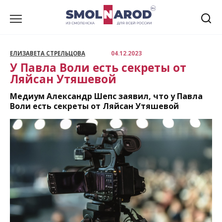
Перейти
к
содержанию
ЕЛИЗАВЕТА СТРЕЛЬЦОВА
04.12.2023
У Павла Воли есть секреты от
Ляйсан Утяшевой
Медиум Александр Шепс заявил, что у Павла
Воли есть секреты от Ляйсан Утяшевой