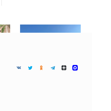
мьи
«Хорошие» облака
есте
затянули небо Москвы 4
августа