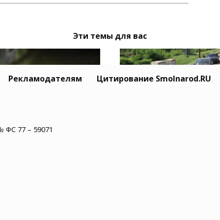
Эти темы для вас
Рекламодателям
Цитирование Smolnarod.RU
№ ФС 77 – 59071
Тайный Mitsubishi се
одмосковье водитель
Усольцевых исчез вм
обуса нашел в салоне
с семьёй
епаху