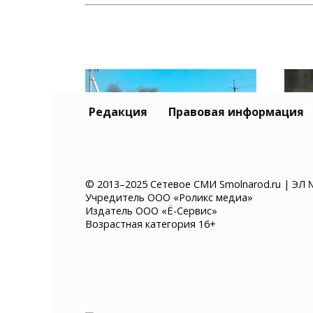
Редакция
Правовая информация
© 2013–2025 Сетевое СМИ Smolnarod.ru | ЭЛ 
Учредитель ООО «Роликс медиа»
Склад Wildberries в
В П
Издатель ООО «Ё-Сервис»
Самарской области
авт
Возрастная категория 16+
выгорел полностью
чер