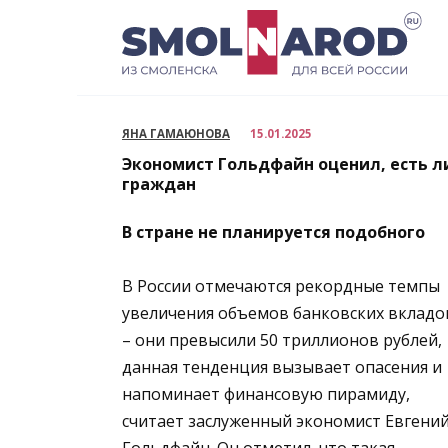
Перейти
к
содержанию
ЯНА ГАМАЮНОВА
15.01.2025
Экономист Гольдфайн оценил, есть ли
граждан
В стране не планируется подобного
В России отмечаются рекордные темпы
увеличения объемов банковских вкладо
– они превысили 50 триллионов рублей,
данная тенденция вызывает опасения и
напоминает финансовую пирамиду,
считает заслуженный экономист Евгени
Гольдфайн. Он отметил, что такая