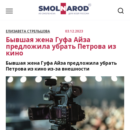
Перейти
к
содержанию
ЕЛИЗАВЕТА СТРЕЛЬЦОВА
03.12.2023
Бывшая жена Гуфа Айза
предложила убрать Петрова из
кино
Бывшая жена Гуфа Айза предложила убрать
Петрова из кино из-за внешности