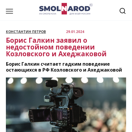
Перейти
к
содержанию
КОНСТАНТИН ПЕТРОВ
29.01.2024
Борис Галкин заявил о
недостойном поведении
Козловского и Ахеджаковой
Борис Галкин считает гадким поведение
остающихся в РФ Козловского и Ахеджаковой