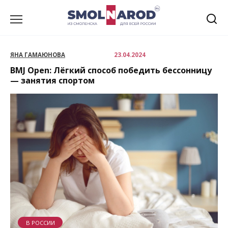
Перейти
к
содержанию
ЯНА ГАМАЮНОВА
23.04.2024
BMJ Open: Лёгкий способ победить бессонницу
— занятия спортом
В РОССИИ