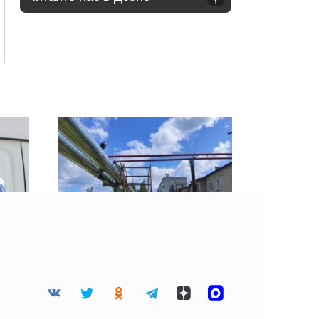
Губернатор Смоленской
го
области рассказал об
жник
обновлении
коммунальной