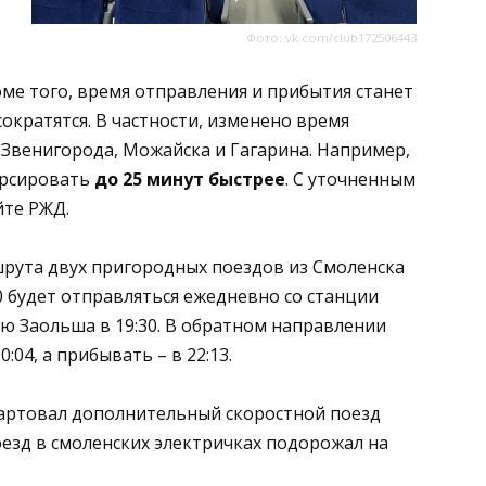
Фото: vk.com/club172506443
оме того, время отправления и прибытия станет
ократятся. В частности, изменено время
 Звенигорода, Можайска и Гагарина. Например,
урсировать
до 25 минут быстрее
. С уточненным
йте РЖД.
рута двух пригородных поездов из Смоленска
0 будет отправляться ежедневно со станции
ию Заольша в 19:30. В обратном направлении
:04, а прибывать – в 22:13.
стартовал дополнительный скоростной поезд
роезд в смоленских электричках подорожал на