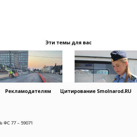
Эти темы для вас
Рекламодателям
Цитирование Smolnarod.RU
моленске
Приставы отправили
должается укладка
изъятый у смоленско
альта на площадях
бизнесмена внедоро
№ ФС 77 – 59071
хозная и Желябова
на фронт