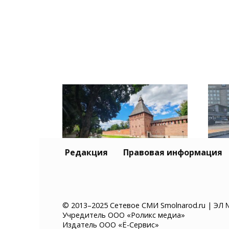
Редакция
Правовая информация
Жители северо-западной
В С
части региона могут
про
увидеть солнечное
асф
© 2013–2025 Сетевое СМИ Smolnarod.ru | ЭЛ 
Учредитель ООО «Роликс медиа»
затмение
Кол
Издатель ООО «Ё-Сервис»