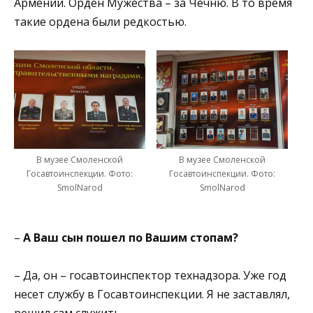
Армении. Орден Мужества – за Чечню. В то время
такие ордена были редкостью.
В музее Смоленской
В музее Смоленской
Госавтоинспекции. Фото:
Госавтоинспекции. Фото:
SmolNarod
SmolNarod
–
А Ваш сын пошел по Вашим стопам?
– Да, он – госавтоинспектор технадзора. Уже год
несет службу в Госавтоинспекции. Я не заставлял,