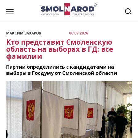
Перейти
к
содержанию
МАКСИМ ЗАХАРОВ
06.07.2026
Кто представит Смоленскую
область на выборах в ГД: все
фамилии
Партии определились с кандидатами на
выборы в Госдуму от Смоленской области