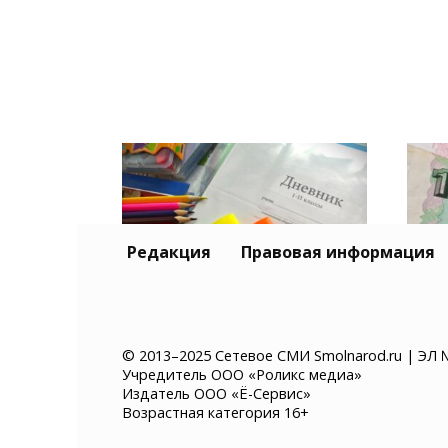
Редакция
Правовая информация
Сравниваем цены на
Сот
пиджаки, комплекты и
рас
© 2013–2025 Сетевое СМИ Smolnarod.ru | ЭЛ 
Учредитель ООО «Роликс медиа»
школьные вещи в
онл
Издатель ООО «Ё-Сервис»
Смоленске
Смо
Возрастная категория 16+