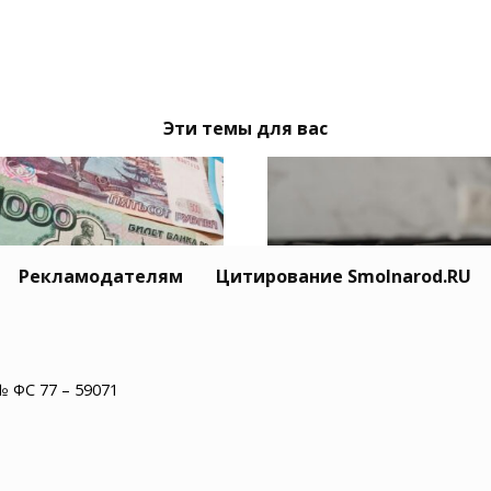
Эти темы для вас
Рекламодателям
Цитирование Smolnarod.RU
рудники полиции
Суд взыскал
следуют два случая
компенсацию с
№ ФС 77 – 59071
айн-мошенничества в
управляющей компа
ленске
из-за отравления се
газом