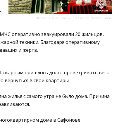
 а
Фото: ГУ МЧС России по Смоленской области
 МЧС оперативно эвакуировали 20 жильцов,
ожарной техники. Благодаря оперативному
давших и жертв.
 Пожарным пришлось долго проветривать весь
о вернуться в свои квартиры.
а жилья с самого утра не было дома. Причина
навливаются.
многоквартирном доме в Сафонове