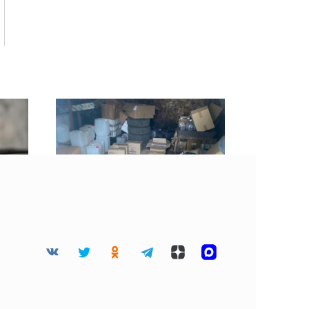
Смоленские полицейские
ликвидировали
нии
подпольный цех по
мьи
производству алкоголя