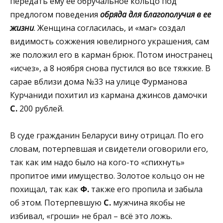
передать ему ее обручальное кольцо под
предлогом поведения
обряда для благополучия в ее
жизни
. Женщина согласилась, и «маг» создал
видимость сожжения ювелирного украшения, сам
же положил его в карман брюк. Потом иностранец
«исчез», а 8 ноября снова пустился во все тяжкие. В
сарае вблизи дома №33 на улице Фурманова
Курчаниди похитил из кармана джинсов дамочки
С.
200 рублей.
В суде гражданин Беларуси вину отрицал. По его
словам, потерпевшая и свидетели оговорили его,
так как им надо было на кого-то «спихнуть»
пропитое ими имущество. Золотое кольцо он не
похищал, так как
Ф.
также его пропила и забыла
об этом. Потерпевшую
С.
мужчина якобы не
избивал, «гроши» не брал – всё это ложь.