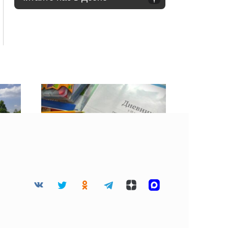
их
Сравниваем цены на
чили
пиджаки, комплекты и
школьные вещи в
Смоленске