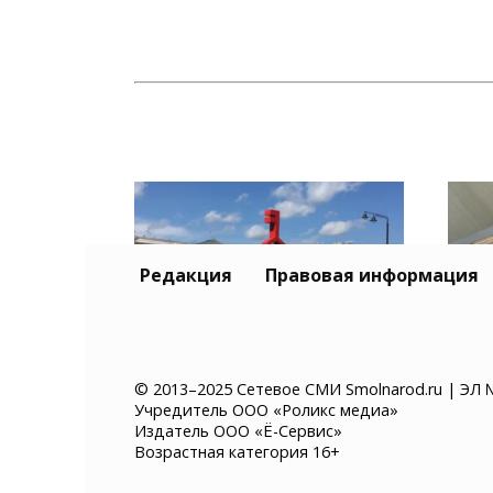
Редакция
Правовая информация
«Гастролето» в
Жит
© 2013–2025 Сетевое СМИ Smolnarod.ru | ЭЛ 
Учредитель ООО «Роликс медиа»
Смоленске: впервые на
арес
Издатель ООО «Ё-Сервис»
фестивале появится
мил
Возрастная категория 16+
улица «СВОЕ.РОДНОЕ»
пож