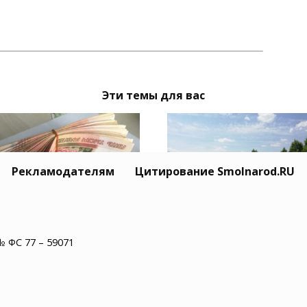
Эти темы для вас
Рекламодателям
Цитирование Smolnarod.RU
ель Липецка
Владельцы смоленск
№ ФС 77 – 59071
тован за кражу двух
сельхозземель полу
лионов рублей у
штраф за зарастание
илого смолянина
участков