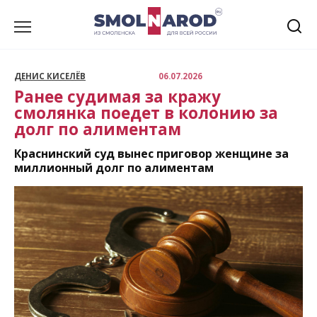
Перейти
к
содержанию
ДЕНИС КИСЕЛЁВ
06.07.2026
Ранее судимая за кражу
смолянка поедет в колонию за
долг по алиментам
Краснинский суд вынес приговор женщине за
миллионный долг по алиментам