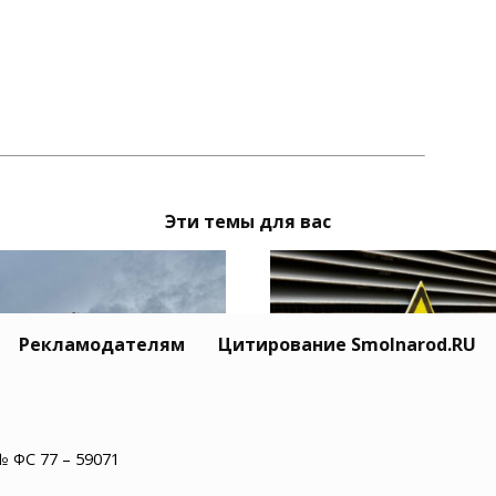
Эти темы для вас
Рекламодателям
Цитирование Smolnarod.RU
енскстат: в
Смоляне побили рек
№ ФС 77 – 59071
ленской области
потребления