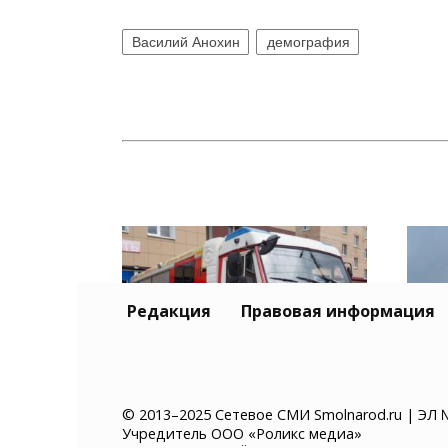
Василий Анохин
демография
Редакция
Правовая информация
В Смоленской области
Смол
© 2013–2025 Сетевое СМИ Smolnarod.ru | ЭЛ 
Учредитель ООО «Роликс медиа»
спасатели потушили три
Смо