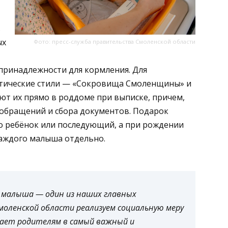
в
ых
Фото: пресс-служба правительства Смоленской области
 принадлежности для кормления. Для
тические стили — «Сокровища Смоленщины» и
ают их прямо в роддоме при выписке, причем,
 обращений и сбора документов. Подарок
о ребёнок или последующий, а при рождении
каждого малыша отдельно.
и малыша — один из наших главных
Смоленской области реализуем социальную меру
гает родителям в самый важный и