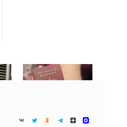
орд
Смена фамилии в
Смоленске: сколько