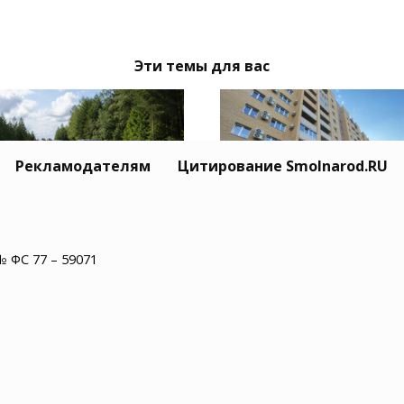
Эти темы для вас
Рекламодателям
Цитирование Smolnarod.RU
моленской области
Строители Смоленск
№ ФС 77 – 59071
бился 52-летний
области за год пост
итель на трассе «М-1
более 5000 новых
емкино»
квартир