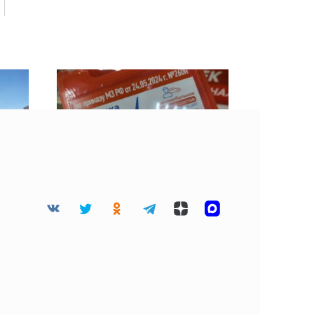
ой
Смоленским водителям
роили
напомнили, что должно
быть в автомобильной
аптечке