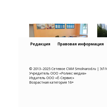
Редакция
Правовая информация
К 1 сентября 184 школы
В С
© 2013–2025 Сетевое СМИ Smolnarod.ru | ЭЛ 
Учредитель ООО «Роликс медиа»
Смоленской области
раз
Издатель ООО «Ё-Сервис»
оснастят новым
вод
Возрастная категория 16+
оборудованием
— Т