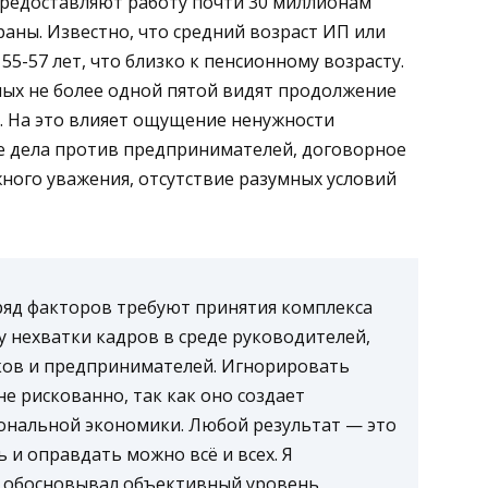
предоставляют работу почти 30 миллионам
раны. Известно, что средний возраст ИП или
5-57 лет, что близко к пенсионному возрасту.
мых не более одной пятой видят продолжение
. На это влияет ощущение ненужности
ые дела против предпринимателей, договорное
жного уважения, отсутствие разумных условий
ряд факторов требуют принятия комплекса
у нехватки кадров в среде руководителей,
иков и предпринимателей. Игнорировать
е рискованно, так как оно создает
ональной экономики. Любой результат — это
 и оправдать можно всё и всех. Я
е обосновывал объективный уровень