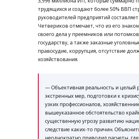
3,996 миллиона ИП, которые суммарно 
трудящихся и создают более 50% ВВП ст
руководителей предприятий составляет 5
Четвериков отмечает, что из его знако
своего дела у преемников или потомков
государству, а также заказные уголовн
правосудие, коррупция, отсутствие дол
хозяйствования.
— Объективная реальность и целый 
экстренных мер, подготовки к кризис
узких профессионалов, хозяйственн
вышеуказанное обстоятельство крайн
существенную угрозу развитию наци
следствие каких-то причин. Объяснить
неоднократно приводил расчеты, гд