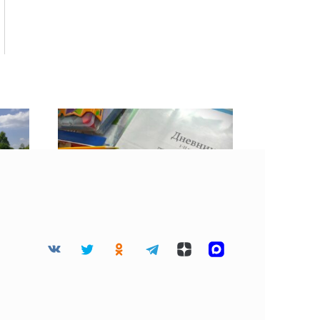
их
Сравниваем цены на
чили
пиджаки, комплекты и
школьные вещи в
Смоленске