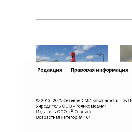
Редакция
Правовая информация
«Гастролето» в
Жит
© 2013–2025 Сетевое СМИ Smolnarod.ru | ЭЛ 
Учредитель ООО «Роликс медиа»
Смоленске: впервые на
арес
Издатель ООО «Ё-Сервис»
фестивале появится
мил
Возрастная категория 16+
улица «СВОЕ.РОДНОЕ»
пож