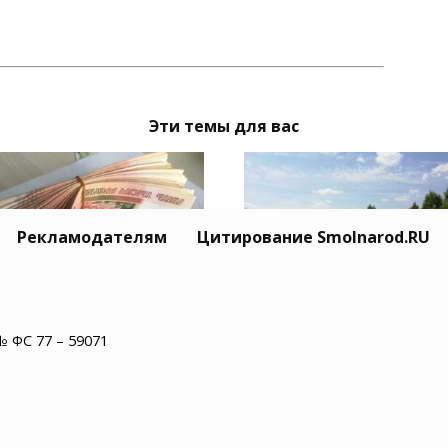
Эти темы для вас
Рекламодателям
Цитирование Smolnarod.RU
ель Липецка
Владельцы смоленск
№ ФС 77 – 59071
тован за кражу двух
сельхозземель полу
лионов рублей у
штраф за зарастание
илого смолянина
участков