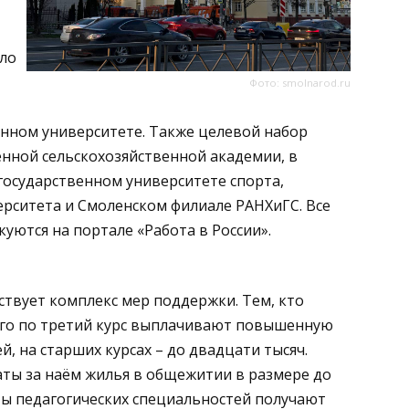
сло
Фото: smolnarod.ru
енном университете. Также целевой набор
нной сельскохозяйственной академии, в
государственном университете спорта,
рситета и Смоленском филиале РАНХиГС. Все
уются на портале «Работа в России».
ствует комплекс мер поддержки. Тем, кто
рвого по третий курс выплачивают повышенную
й, на старших курсах – до двадцати тысяч.
аты за наём жилья в общежитии в размере до
нты педагогических специальностей получают