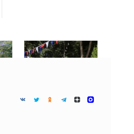
Починок отмечает 100-
е из
летие в статусе города
чины