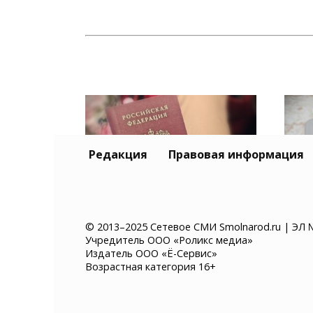
Редакция
Правовая информация
Смена фамилии в
Смо
© 2013–2025 Сетевое СМИ Smolnarod.ru | ЭЛ 
Учредитель ООО «Роликс медиа»
Смоленске: сколько
пре
Издатель ООО «Ё-Сервис»
стоит и какие документы
мош
Возрастная категория 16+
надо менять
счё