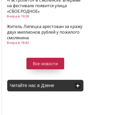
«Гастролето» в Смоленске: впервые
на фестивале появится улица
«СВОЕ.РОДНОЕ»
Вчера в 19:38
Житель Липецка арестован за кражу
двух миллионов рублей у пожилого
смолянина
Вчера в 18:43
Все новости
Читайте нас в Дзене