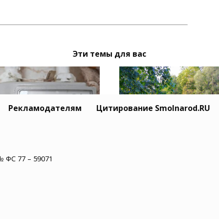
Эти темы для вас
Рекламодателям
Цитирование Smolnarod.RU
лян в домовых чатах
№ ФС 77 – 59071
В Рославльском округ
дупредили о
реки Остер извлекли
енниках с поверкой
тело 55-летнего муж
тчиков