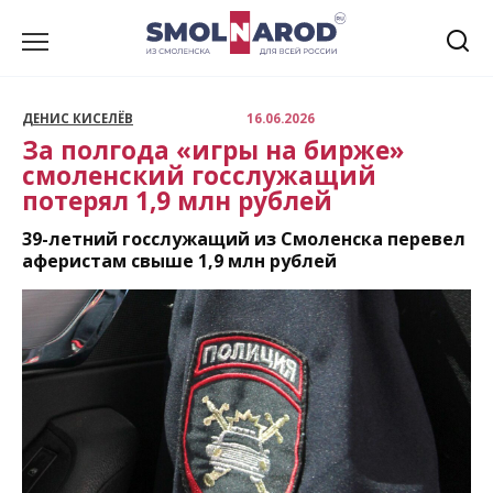
Перейти
к
содержанию
ДЕНИС КИСЕЛЁВ
16.06.2026
За полгода «игры на бирже»
смоленский госслужащий
потерял 1,9 млн рублей
39-летний госслужащий из Смоленска перевел
аферистам свыше 1,9 млн рублей