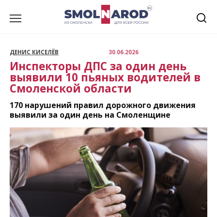
Перейти
к
содержанию
ДЕНИС КИСЕЛЁВ
30.06.2026
Инспекторы ДПС за один день
выявили 10 пьяных водителей в
Смоленской области
170 нарушений правил дорожного движения
выявили за один день на Смоленщине